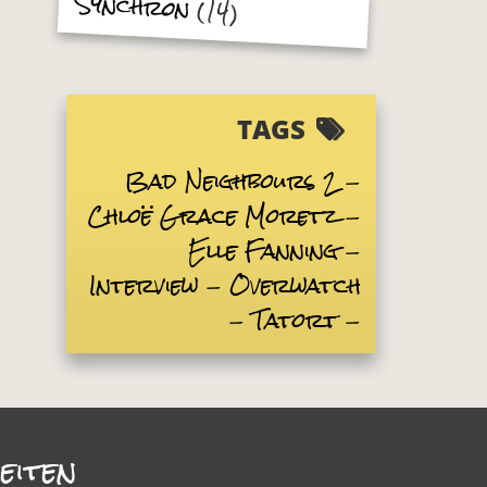
Synchron
(14)
TAGS
Bad Neighbours 2
Chloë Grace Moretz
Elle Fanning
Interview
Overwatch
Tatort
eiten