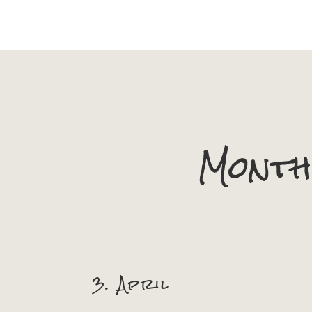
Month
3. April