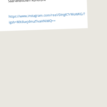
Saarländischen Rundfunk“
https://www.instagram.com/reel/DHgK7rWoWKG/?
igsh=MXduejdmaTlvaHNiMQ==