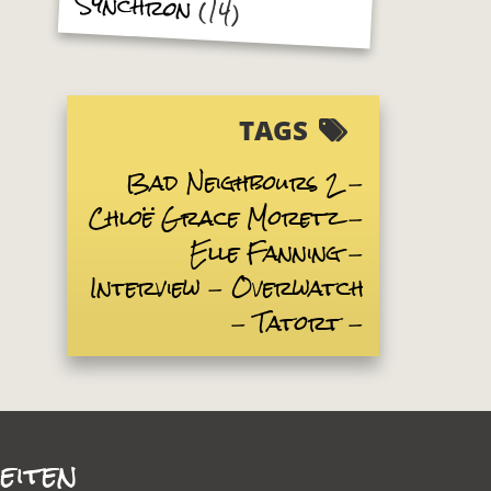
Synchron
(14)
TAGS
Bad Neighbours 2
Chloë Grace Moretz
Elle Fanning
Interview
Overwatch
Tatort
eiten