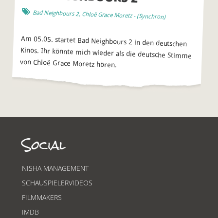
Bad Neighbours 2
,
Chloë Grace Moretz
- (
Synchron
)
Am 05.05. startet Bad Neighbours 2 in den deutschen
Kinos. Ihr könnte mich wieder als die deutsche Stimme
von Chloë Grace Moretz hören.
Social
NISHA MANAGEMENT
SCHAUSPIELERVIDEOS
FILMMAKERS
IMDB