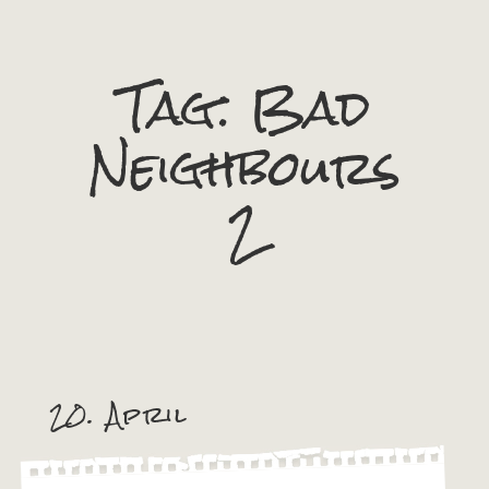
Tag:
Bad
Neighbours
2
20. April