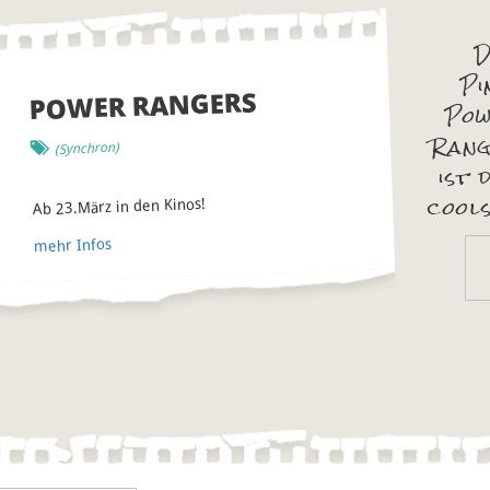
Pi
POWER RANGERS
Po
Ran
)
Synchron
(
ist 
cools
Ab 23.März in den Kinos!
mehr Infos