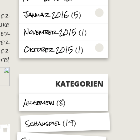
Januar 2016
(5)
Der
nke
November 2015
(1)
wer
ger
Oktober 2015
(1)
der
te!
KATEGORIEN
Allgemein
(8)
(19)
Schauspiel