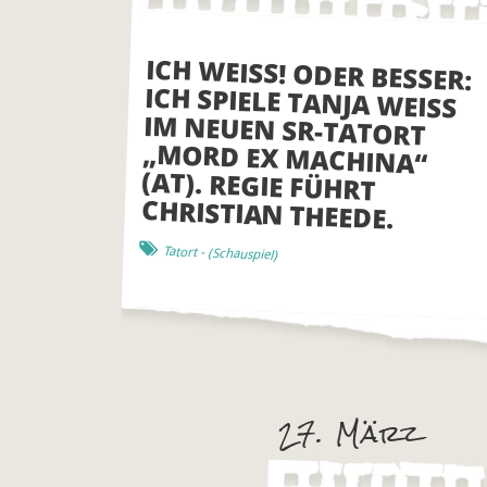
ICH WEISS! ODER BESSER:
ICH SPIELE TANJA WEISS
IM NEUEN SR-TATORT
„MORD EX MACHINA“
(AT). REGIE FÜHRT
CHRISTIAN THEEDE.
Tatort
- (
Schauspiel
)
27. März