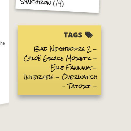
Synchron
(14)
TAGS
ehe
Bad Neighbours 2
Chloë Grace Moretz
Elle Fanning
Interview
Overwatch
Tatort