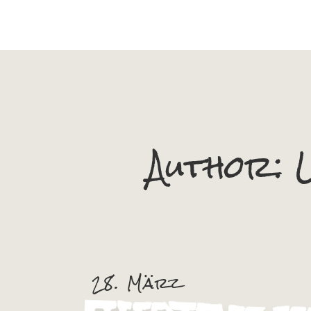
Author:
28. März