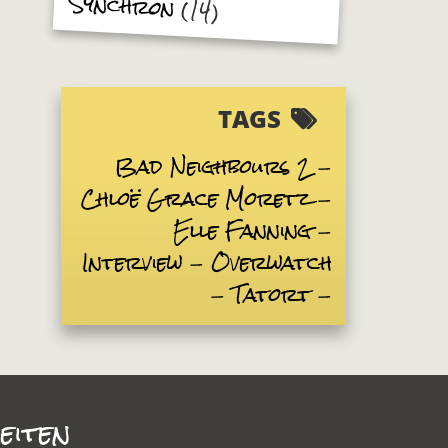
Synchron
(14)
TAGS
Bad Neighbours 2
Chloë Grace Moretz
Elle Fanning
Interview
Overwatch
Tatort
eiten