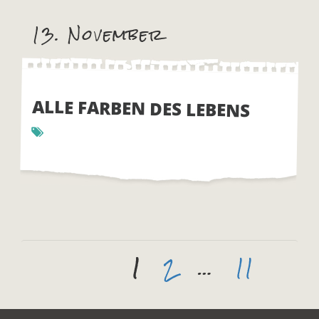
13. November
ALLE FARBEN DES LEBENS
Beitragsnavigation
Page
Page
PAGE
1
2
…
11