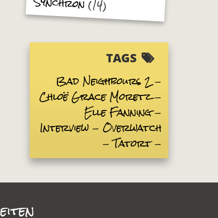
Synchron
(14)
TAGS
Bad Neighbours 2
Chloë Grace Moretz
Elle Fanning
Interview
Overwatch
Tatort
eiten