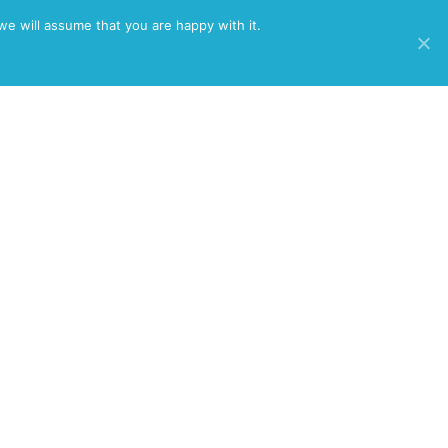
/
we will assume that you are happy with it.