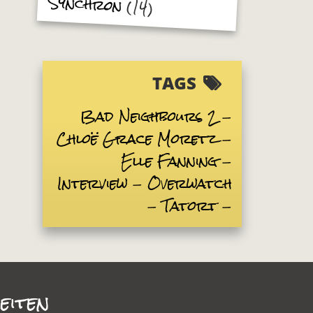
Synchron
(14)
TAGS
Bad Neighbours 2
Chloë Grace Moretz
Elle Fanning
Interview
Overwatch
Tatort
eiten