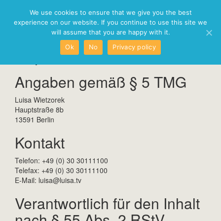
failed to init L3_Sequence object
We use cookies to ensure that we give you the best
Toggl
experience on our website. If you continue to use this site we
navig
will assume that you are happy with it.
Impressum
Ok
No
Privacy policy
Angaben gemäß § 5 TMG
Luisa Wietzorek
Hauptstraße 8b
13591 Berlin
Kontakt
Telefon: +49 (0) 30 30111100
Telefax: +49 (0) 30 30111100
E-Mail: luisa@luisa.tv
Verantwortlich für den Inhalt
nach § 55 Abs. 2 RStV