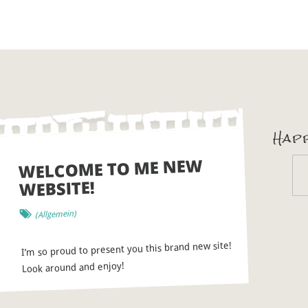
Happ
WELCOME TO ME NEW
WEBSITE!
(Allgemein)
I’m so proud to present you this brand new site!
Look around and enjoy!