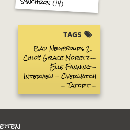
Synchron
(14)
TAGS
Bad Neighbours 2
Chloë Grace Moretz
Elle Fanning
Interview
Overwatch
Tatort
eiten